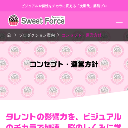
ビジュアルや個性をチカラに変える「次世代」芸能プロ



プロダクション案内
コンセプト・運営方針
コンセプト・運営方針
タレントの影響力を、ビジュアル
のチカラで加速…脳のしくみに学