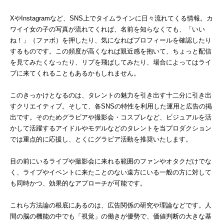
XやInstagramなど、SNS上でタイムラインに日々流れてくる情報。カ
ワイイ女の子の写真が流れてくれば、名前を知らなくても、「いい
ね！」（ファボ）を押したり、気になればプロフィールを確認したり
するものです。この頻度が高くなれば親近感を抱いて、ちょっと配信
を見てみたくなったり、リプを飛ばしてみたり、場合によってはライ
ブに来てくれることもあるかもしれません。
このきっかけとなるのは、タレントの魅力を引き出す十二分に引き出
すクリエイティブ。そして、各SNSの特性を利用した運用と広告の掲
出です。そのためグラビアや撮影会・コスプレなど、ビジュアルを活
かして活躍するアイドルやモデルなどのタレントを当プロダクション
では重点的に応援し、とくにグラビア活動を推奨いたします。
目の前にいるライブや撮影会に来れる範囲のファンやオタクだけでな
く、ライブやイベントに来たことのない遠方にいる一般の方に対して
も同時かつ、効果的なアプローチが可能です。
これら方法論の根底にあるのは、広告関係の研究や理論などです。人
間の脳の機能の中でも「視覚」の働きが優勢で、価値判断の大きな基