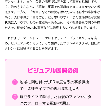
準となります。また、公共の場所では音を出して動画を視聴しずら
く、歌のうまさなどの「聴覚」要素での訴求はＰＲには向かないと考
えます。一方で、「音声」などの聴覚を用いた広告は記憶の維持率が
高く、受け手側が「自分ごと」だと思いやすく、また交感神経が覚醒
状態に入りやすいとの研究結果もあるため、まず視覚要素で関心を得
た人を、配信やYoutube動画などに誘導するなどの施策を行います。
これにより、マインドシェアやロイヤリティ・プライオリティを高
め、ビジュアルのチカラによって獲得したファンやオタクが、他社の
タレントに目移りすることを防ぎます。
ビジュアル展開の例
地域に関連付けたPRや広告系の事前掲出
で、遠征ライブでの現地集客をUP。
遠征ライブで獲得した新規のファンやオタ
クのフォローする配信や通販。