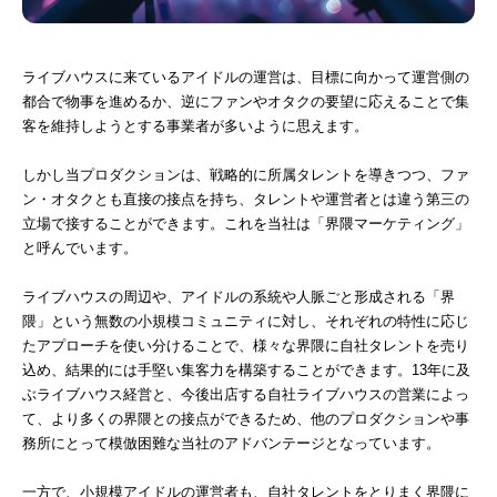
ライブハウスに来ているアイドルの運営は、目標に向かって運営側の
都合で物事を進めるか、逆にファンやオタクの要望に応えることで集
客を維持しようとする事業者が多いように思えます。
しかし当プロダクションは、戦略的に所属タレントを導きつつ、ファ
ン・オタクとも直接の接点を持ち、タレントや運営者とは違う第三の
立場で接することができます。これを当社は「界隈マーケティング」
と呼んでいます。
ライブハウスの周辺や、アイドルの系統や人脈ごと形成される「界
隈」という無数の小規模コミュニティに対し、それぞれの特性に応じ
たアプローチを使い分けることで、様々な界隈に自社タレントを売り
込め、結果的には手堅い集客力を構築することができます。13年に及
ぶライブハウス経営と、今後出店する自社ライブハウスの営業によっ
て、より多くの界隈との接点ができるため、他のプロダクションや事
務所にとって模倣困難な当社のアドバンテージとなっています。
一方で、小規模アイドルの運営者も、自社タレントをとりまく界隈に