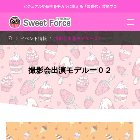
ビジュアルや個性をチカラに変える「次世代」芸能プロ



イベント情報
撮影会出演モデルー０２
撮影会出演モデルー０２