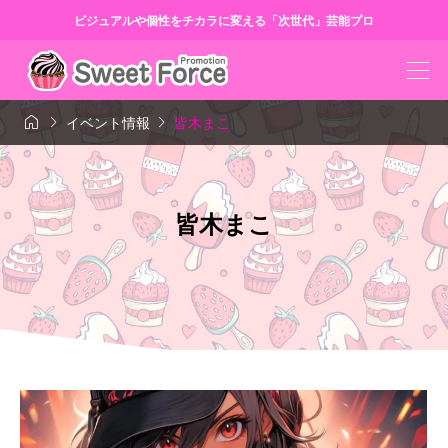
ビジュアルや個性をチカラに変える「次世代」芸能プロ



イベント情報
皆木まこ
皆木まこ