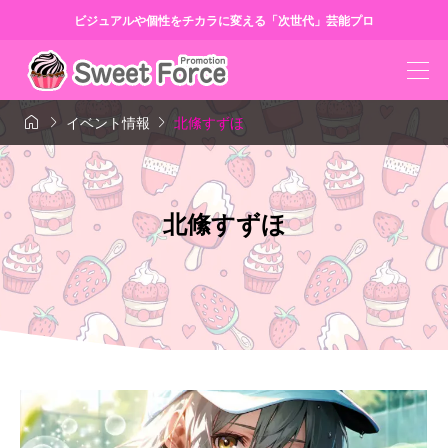
ビジュアルや個性をチカラに変える「次世代」芸能プロ



イベント情報
北絛すずほ
北絛すずほ